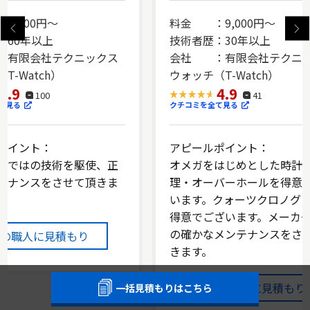
9,000円～
料金 ：9,000円～
：60年以上
技術者歴：30年以上
有限会社テクニックス
会社 ：有限会社テクニ
T-Watch）
ウォッチ（T-Watch）
4.9
4.9
100
41
て見る
クチコミを全て見る
ポイント：
アピールポイント：
らではの技術を駆使、正
オメガをはじめとした時計
テナンスをさせて頂きま
理・オーバーホールを得意
います。クォーツクロノグ
得意でございます。メーカ
の確かなメンテナンスをさ
この職人に見積もり
きます。
この職人に見積もり
一括見積もりはこちら