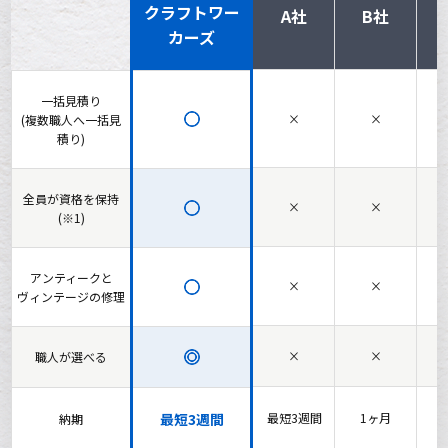
クラフトワー
A社
B社
カーズ
一括見積り
×
×
(複数職人へ一括見
積り)
全員が資格を保持
×
×
(※1)
アンティークと
×
×
ヴィンテージの修理
×
×
職人が選べる
最短3週間
最短3週間
1ヶ月
納期