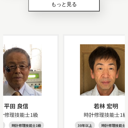
もっと見る
平田 良信
若林 宏明
計修理技能士1級
時計修理技能士1級
上
時計修理技能士1級
30年以上
時計修理技能士1