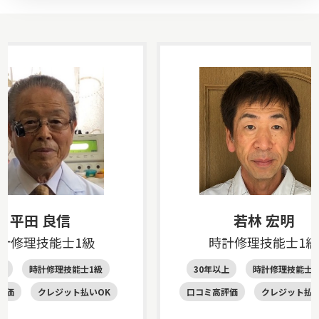
平田 良信
若林 宏明
計修理技能士1級
時計修理技能士1級
上
時計修理技能士1級
30年以上
時計修理技能士1
評価
クレジット払いOK
口コミ高評価
クレジット払い