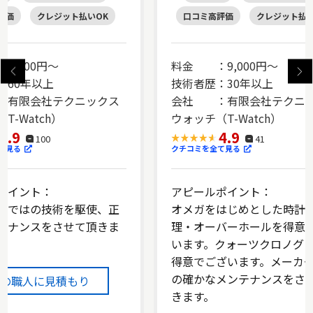
評価
クレジット払いOK
口コミ高評価
クレジット払い
9,000円～
料金 ：9,000円～
：60年以上
技術者歴：30年以上
有限会社テクニックス
会社 ：有限会社テクニ
T-Watch）
ウォッチ（T-Watch）
4.9
4.9
100
41
て見る
クチコミを全て見る
ポイント：
アピールポイント：
らではの技術を駆使、正
オメガをはじめとした時計
テナンスをさせて頂きま
理・オーバーホールを得意
います。クォーツクロノグ
得意でございます。メーカ
の確かなメンテナンスをさ
この職人に見積もり
きます。