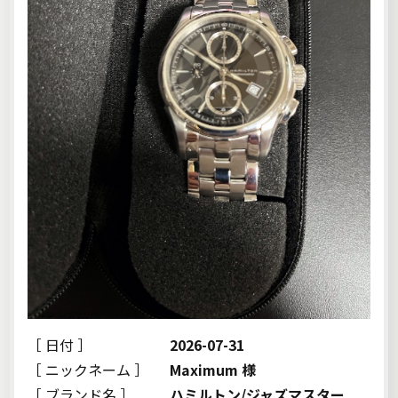
［ 日付 ］
2026-07-31
［ ニックネーム ］
Maximum 様
［ ブランド名 ］
ハミルトン/ジャズマスター