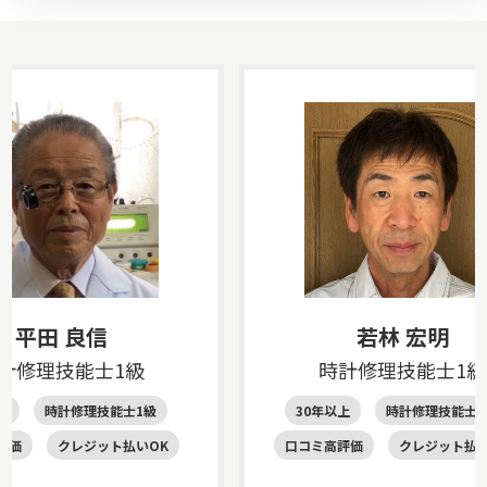
平田 良信
若林 宏明
計修理技能士1級
時計修理技能士1級
上
時計修理技能士1級
30年以上
時計修理技能士1
評価
クレジット払いOK
口コミ高評価
クレジット払い