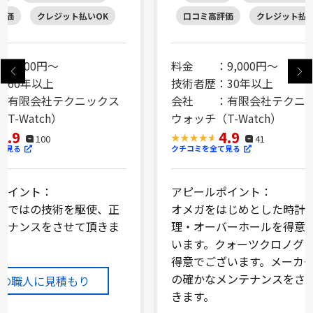
評価
クレジット払いOK
口コミ高評価
クレジット払い
9,000円～
料金 ：9,000円～
：60年以上
技術者歴：30年以上
有限会社テクニックス
会社 ：有限会社テクニ
T-Watch）
ウォッチ（T-Watch）
4.9
4.9
100
41
て見る
クチコミを全て見る
ポイント：
アピールポイント：
らではの技術を駆使、正
オメガをはじめとした時計
テナンスをさせて頂きま
理・オーバーホールを得意
います。クォーツクロノグ
得意でございます。メーカ
の確かなメンテナンスをさ
この職人に見積もり
きます。