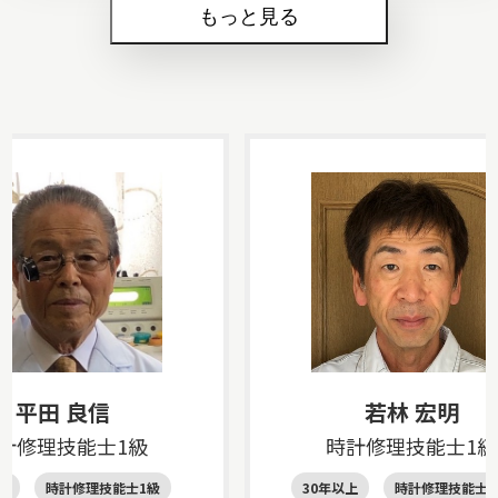
もっと見る
平田 良信
若林 宏明
計修理技能士1級
時計修理技能士1級
上
時計修理技能士1級
30年以上
時計修理技能士1