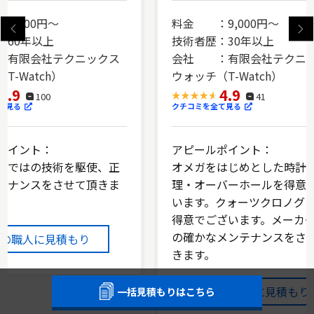
9,000円～
料金 ：9,000円～
：60年以上
技術者歴：30年以上
有限会社テクニックス
会社 ：有限会社テクニ
T-Watch）
ウォッチ（T-Watch）
4.9
4.9
100
41
て見る
クチコミを全て見る
ポイント：
アピールポイント：
らではの技術を駆使、正
オメガをはじめとした時計
テナンスをさせて頂きま
理・オーバーホールを得意
います。クォーツクロノグ
得意でございます。メーカ
の確かなメンテナンスをさ
この職人に見積もり
きます。
この職人に見積もり
一括見積もりはこちら