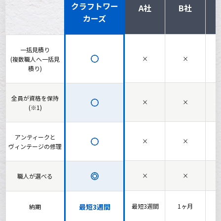
クラフトワー
A社
B社
カーズ
一括見積り
×
×
(複数職人へ一括見
積り)
全員が資格を保持
×
×
(※1)
アンティークと
×
×
ヴィンテージの修理
×
×
職人が選べる
最短3週間
最短3週間
1ヶ月
納期