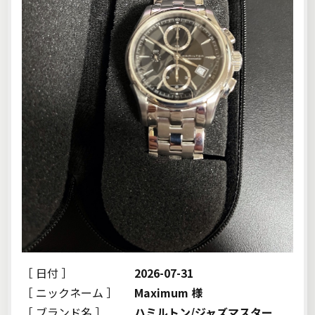
［ 日付 ］
2026-07-31
［ ニックネーム ］
Maximum 様
［ ブランド名 ］
ハミルトン/ジャズマスター