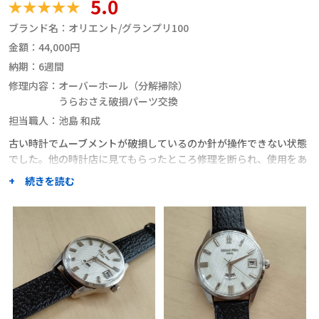
5.0
ブランド名：
オリエント/グランプリ100
金額：
44,000円
納期：
6週間
修理内容：
オーバーホール（分解掃除）
うらおさえ破損パーツ交換
担当職人：
池島 和成
古い時計でムーブメントが破損しているのか針が操作できない状態
でした。他の時計店に見てもらったところ修理を断られ、使用をあ
きらめかけていた時計でした。
+ 続きを読む
なんとかならないかと修理先を探していたところcraftworkersに
行き着き修理可能と言うことでお願いしました。
作業途中に確認したいことがあり、何度かやり取りをさせていただ
きましたが、丁寧に対応いただき不安感なく最後まで至れました。
完成した時計を見ると精度としてもかなり追い込んでいただき、以
前の状態とは見違えており大変嬉しく思います。
また、機会があれば利用させていただきたいとおもいました。
職人からのコメント