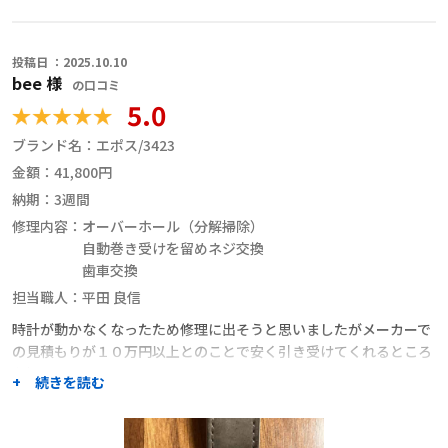
投稿日 ：2025.10.10
bee 様
の口コミ
5.0
ブランド名：
エポス/3423
金額：
41,800円
納期：
3週間
修理内容：
オーバーホール（分解掃除）
自動巻き受けを留めネジ交換
歯車交換
担当職人：
平田 良信
時計が動かなくなったため修理に出そうと思いましたがメーカーで
の見積もりが１０万円以上とのことで安く引き受けてくれるところ
を探していました。
+ 続きを読む
実店舗２店ネットで探したお店２店で対応を断られてしまいました
が、こちらなら複数の職人様に見積もりを出していただけるとのこ
とでこれなら対応していただける方が見つかるかもしれないと思