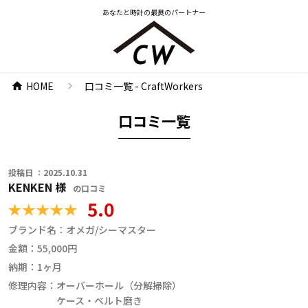
あなたと時計の最良のパートナー
HOME
口コミ一覧 - CraftWorkers
chevron_right
home
口コミ一覧
投稿日 ：2025.10.31
KENKEN 様
の口コミ
5.0
ブランド名：
オメガ/シーマスター
金額：
55,000円
納期：
1ヶ月
修理内容：
オーバーホール（分解掃除）
ケース・ベルト磨き