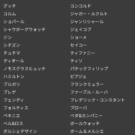
グッチ
コンコルド
コルム
ジャガー・ルクルト
ショパール
ジャンリシャール
シャウボーグウォッチ
ジェイコブ
ジン
ショーメ
シチズン
セイコー
チュチマ
ティファニー
ディオール
ティソ
ノモスグラスヒュッテ
パテックフィリップ
ハミルトン
ピアジェ
ブルガリ
フランクミュラー
ブレゲ
ファーブル・ルーバ
フェンディ
フレデリック・コンスタント
フォルティス
ブローバ
ペキニエ
ベダ&カンパニー
ベル&ロス
ボールウォッチ
ポルシェデザイン
ボーム＆メルシエ