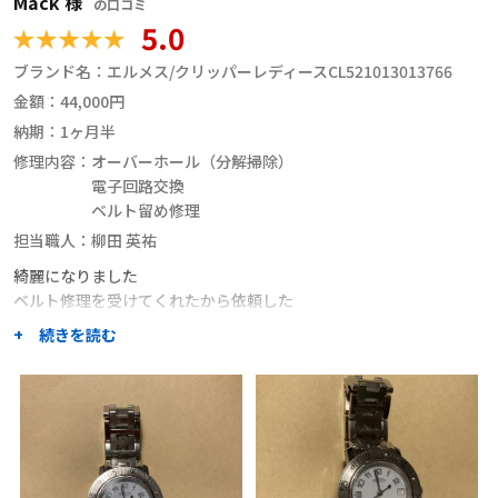
Mack 様
の口コミ
5.0
ブランド名：
エルメス/クリッパーレディースCL521013013766
金額：
44,000円
納期：
1ヶ月半
修理内容：
オーバーホール（分解掃除）
電子回路交換
ベルト留め修理
担当職人：
柳田 英祐
綺麗になりました
ベルト修理を受けてくれたから依頼した
+ 続きを読む
職人からのコメント