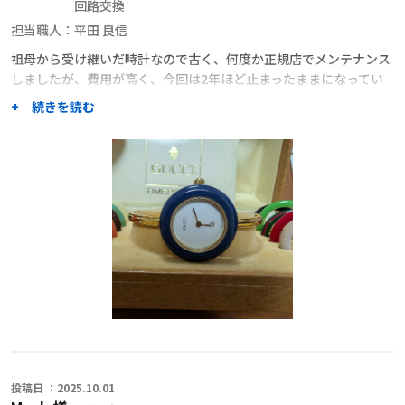
回路交換
担当職人：
平田 良信
祖母から受け継いだ時計なので古く、何度か正規店でメンテナンス
しましたが、費用が高く、今回は2年ほど止まったままになってい
ました。そんな時にクラフトワーカーズさんを知り、費用面の負担
+ 続きを読む
が軽くなるなら是非直したい、と依頼しました。
平田さんにお願いしたのは、経験が豊富そうだったからです。
ずっと止まっていた時計が動き出して、とても感動しました
職人からのコメント
古いモデルではございましたが 輪列・内部油粘り・汚れでしたのメ
ンテナンスを致しました。
幸い電子回路は元を使用可能でしたので 良かったです。
水扱いは外して頂き・湿気にご注意が必要です 永くご使用いただけ
ると幸いです
今後とも宜しくお願い致します
投稿日 ：2025.10.01