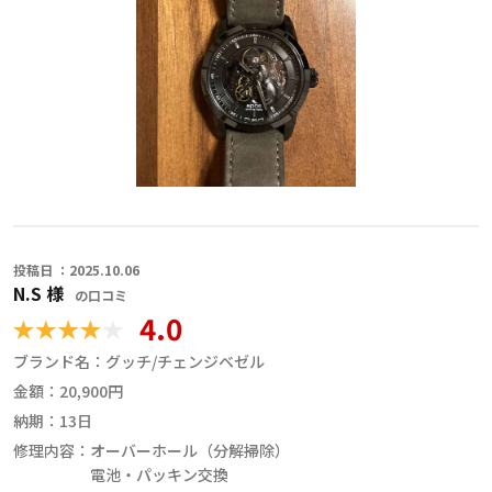
い、利用させていただきました。
平田良信様は修理費の安さとクチコミ、経験年数で選ばせていただ
きました。
時計の状態や修理の進捗状況を詳しくに教えてくださり、質問にも
丁寧に答えてくださったので安心してお任せすることができまし
た。
修理後はローターやリューズの動きがスムーズになり日差も±１秒
以内で大変満足しています。
次のオーバーホールもお願いできればと思っています。
職人からのコメント
投稿日 ：2025.10.06
N.S 様
の口コミ
4.0
ブランド名：
グッチ/チェンジベゼル
金額：
20,900円
納期：
13日
修理内容：
オーバーホール（分解掃除）
電池・パッキン交換