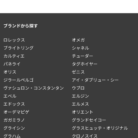
ブランドから探す
ロレックス
オメガ
ブライトリング
シャネル
カルティエ
チューダー
パネライ
タグホイヤー
オリス
ゼニス
ジラールペルゴ
アイ・ダブリュー・シー
ヴァシュロン・コンスタンタン
ウブロ
エベル
エルジン
エドックス
エルメス
オーデマピゲ
オリエント
ガガミラノ
グランドセイコー
グライシン
グラスヒュッテ・オリジナル
グラハム
クロノスイス