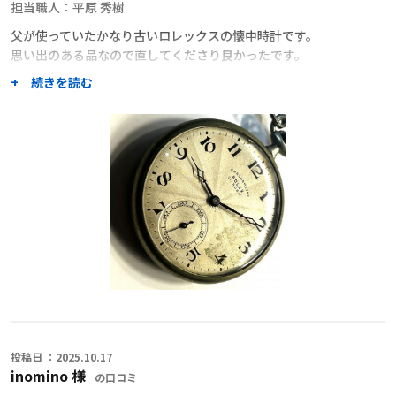
担当職人：
平原 秀樹
父が使っていたかなり古いロレックスの懐中時計です。
思い出のある品なので直してくださり良かったです。
+ 続きを読む
職人からのコメント
この度は御依頼頂きありがとう御座いました。
ヴィンテージ提時計として、通常は内部は荒れている個体が多い中、
今回お預かりさせて頂いたモデルは部品の摩耗も少なく綺麗なムーブ
メントでした、時間精度は少し荒いかも知れませんが日常使いに問題
は無いと思います。
ゼンマイも全巻せず7〜8割巻き上げでご使用頂けると時計への負担が
掛からず良いと思います。
また何か問題有れば御連絡下さい。
ありがとう御座いました。
投稿日 ：2025.10.17
inomino 様
の口コミ