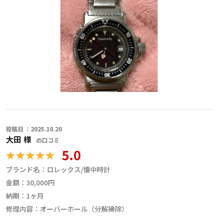
実際のところ、おおよそ半分の方から修理不可（部品入手困難）の
お返事や、期日までに見積もりをしていただけなかった方もいらつ
しやいましたが、繁盛計画の平原さんはとても早く見積もり回答を
頂けたので、お願いしました。
そもそもお願いしている方のお顔が分かるのが安心でしたが、修理
期間中何度もご連絡いただき、とても安心してお願いすることが出
来ました。
この度は、ありがとうございました。
職人からのコメント
この度は御依頼頂きありがとう御座います。
内部パーツの摩耗も無くオーバーホールだけで対応させて頂きまし
投稿日 ：2025.10.20
た、大切な時計を末永くご使用するには定期的メンテナンスが重要で
大田 様
の口コミ
す、また何か不備が御座いましたら御連絡下さい。
5.0
ありがとう御座いました。
ブランド名：
ロレックス/懐中時計
金額：
30,000円
納期：
1ヶ月
修理内容：
オーバーホール（分解掃除）