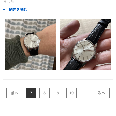
ました。
ゼンマイが切れて使えなくなっていたものを綺麗に修理していただ
+ 続きを読む
きました。
また、破損していた押さえや裏蓋、竜頭のパッキンも交換し、さら
に防水検査もしていただけました。
安心して使えるようにしていただき、大変ありがたいです。
職人からのコメント
前へ
7
8
9
10
11
次へ