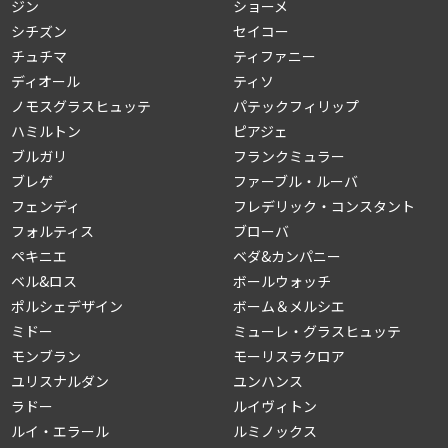
ジン
ショーメ
シチズン
セイコー
チュチマ
ティファニー
ディオール
ティソ
ノモスグラスヒュッテ
パテックフィリップ
ハミルトン
ピアジェ
ブルガリ
フランクミュラー
ブレゲ
ファーブル・ルーバ
フェンディ
フレデリック・コンスタント
フォルティス
ブローバ
ペキニエ
ベダ&カンパニー
ベル&ロス
ボールウォッチ
ポルシェデザイン
ボーム＆メルシエ
ミドー
ミューレ・グラスヒュッテ
モンブラン
モーリスラクロア
ユリスナルダン
ユンハンス
ラドー
ルイヴィトン
ルイ・エラール
ルミノックス