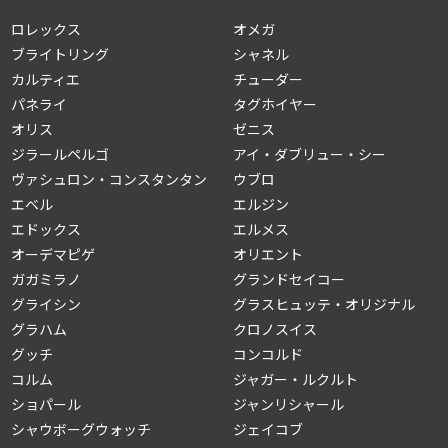
ロレックス
オメガ
ブライトリング
シャネル
カルティエ
チューダー
パネライ
タグホイヤー
オリス
ゼニス
ジラールペルゴ
アイ・ダブリュー・シー
ヴァシュロン・コンスタンタン
ウブロ
エベル
エルジン
エドックス
エルメス
オーデマピゲ
オリエント
ガガミラノ
グランドセイコー
グライシン
グラスヒュッテ・オリジナル
グラハム
クロノスイス
グッチ
コンコルド
コルム
ジャガー・ルクルト
ショパール
ジャンリシャール
シャウボーグウォッチ
ジェイコブ