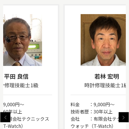
平田 良信
若林 宏明
計修理技能士1級
時計修理技能士1級
9,000円～
料金 ：9,000円～
：60年以上
技術者歴：30年以上
有限会社テクニックス
会社 ：有限会社テクニ
T-Watch）
ウォッチ（T-Watch）