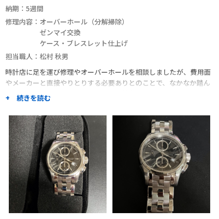
納期：
5週間
修理内容：
オーバーホール（分解掃除）
ゼンマイ交換
ケース・ブレスレット仕上げ
担当職人：
松村 秋男
時計店に足を運び修理やオーバーホールを相談しましたが、費用面
やメーカーと直接やりとりする必要ありとのことで、なかなか踏ん
切りがつかないままでしたが、ネット検索したところ
+ 続きを読む
Craftworkersさんにたどり着きました。
口コミでの評判も高く、見積もりや内容説明などのやり取りもレス
ポンスが良かったので、お願いすることにしました。発送用の梱包
資材の受領や時計の発送、代引きでの支払い含めてスムーズで特に
不安は感じませんでした。修理の仕上がりにも満足しています。
職人からのコメント