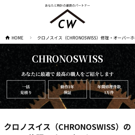
あなたと時計の最良のパートナー
HOME
クロノスイス（CHRONOSWISS）修理・オーバー
chevron_right
home
CHRONOSWISS
あなたに最適で 最高の職人をご紹介します
一括
動作1年
年間修理件数
見積り
保証
1万件
クロノスイス（CHRONOSWISS）の