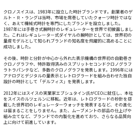
クロノスイスは、1983年に設立した時計ブランドです。創業者のゲ
ルト・Ｒ・ラングは当時、市場を席巻していたクォーツ時計ではな
く、あえて機械式時計を専門にしたブランドを設立しました。
1987年には手巻き式腕時計のレギュレーターを世界で初披露しまし
た。これはレギュレーター式ダイヤルの腕時計としては、世界初の
量産モデルとして知られブランドの知名度を飛躍的に高めることに
成功しました。
その後、時針と分針が中心から外れた表示機構の世界初の自動巻き
クロノグラフや、特許取得済みのスプリットセコンドクロノグラフ
ラトラパンテなど、多数のクロノグラフを発表します。1996年には
アナログとデジタルの量表示とレトログラードを組み合わせた独自
設計の時計として「デルフィス」を発表します。
2012年にはスイスの実業家エブシュタイン氏がCEOに就任し、本社
をスイスのルツェルンに移転。近年は、レトログラードの秒針を搭
載した世界初のレギュレーターウォッチを発表するなど、その進化
は留まることをしりません。また、ムーブメントの部品の仕上げや
組み立てなど、ブランドでの内製化を進めており、さらなる品質向
上に向けて前進しています。