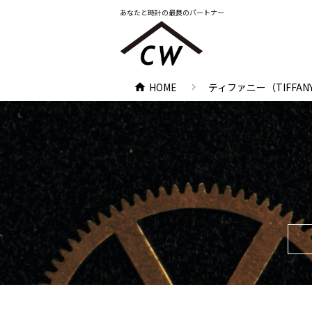
あなたと時計の最良のパートナー
HOME
ティファニー（TIFFA
chevron_right
home