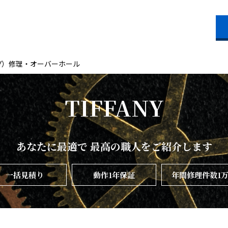
NY）修理・オーバーホール
TIFFANY
あなたに最適で 最高の職人をご紹介します
一括
見積り
動作1年
保証
年間修理件数
1