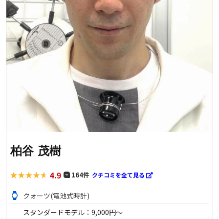
柏谷 茂樹
4.9
164件
クチコミを全て見る
クォーツ(電池式時計)
watch
スタンダードモデル：9,000円～