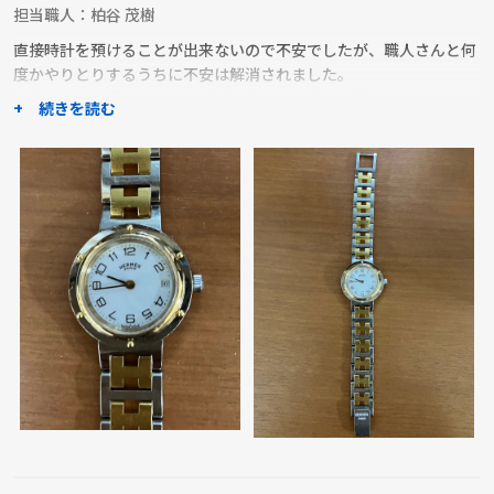
担当職人：
柏谷 茂樹
直接時計を預けることが出来ないので不安でしたが、職人さんと何
度かやりとりするうちに不安は解消されました。
梱包キットの受け取りの日時がかなり遅くなり、修理の完了まで予
+ 続きを読む
定よりだいぶ時間がかかったのは残念でした。
しかしこれでまた、長い間使えなかった時計が使えるようになった
ことは嬉しいです。時計も預けた時よりも綺麗になって帰ってきま
した。ありがとうございました。
職人からのコメント