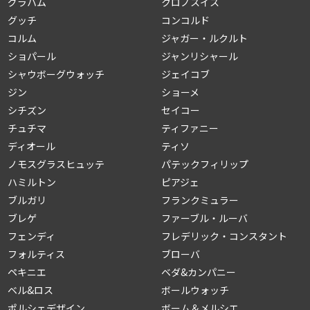
グラハム
クロノスイス
グッチ
コンコルド
コルム
ジャガー・ルクルト
ショパール
ジャンリシャール
シャウボーグウォッチ
ジェイコブ
ジン
ショーメ
シチズン
セイコー
チュチマ
ティファニー
ディオール
ティソ
ノモスグラスヒュッテ
パテックフィリップ
ハミルトン
ピアジェ
ブルガリ
フランクミュラー
ブレゲ
ファーブル・ルーバ
フェンディ
フレデリック・コンスタント
フォルティス
ブローバ
ペキニエ
ベダ&カンパニー
ベル&ロス
ボールウォッチ
ポルシェデザイン
ボーム＆メルシエ