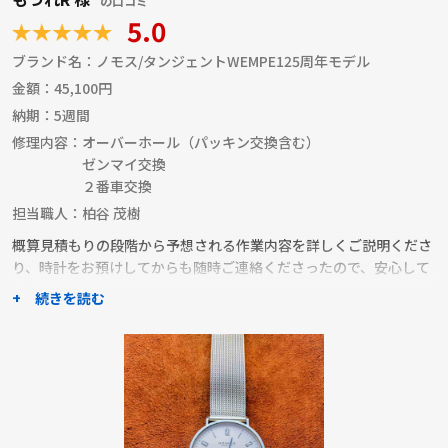
の口コミ
5.0
ブランド名：
ノモス/タンジェントWEMPE125周年モデル
金額：
45,100円
納期：
5週間
修理内容：
オーバーホール（パッキン交換含む）
ゼンマイ交換
２番車交換
担当職人：
柏谷 茂樹
概算見積もりの段階から予想される作業内容を詳しくご説明くださ
り、時計をお預けしてからも随時ご連絡くださったので、安心して
お任せできました。
+ 続きを読む
修理後に気になったことについて質問した際にも詳しくお答えいた
だきました。
総じてご説明が明解なので、大変頼もしく感じました。
複数の職人さんに一括見積もりを依頼できること、職人さんごとの
プロフィールや修理事例がよくわかることがよいと思い、利用しま
した。
また機会があれば、ぜひお願いしたいと思います。