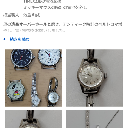
TIMEX2点の電池交換
ミッキーマウスの時計の電池を外し
担当職人：
池島 和成
母の遺品オーバーホールと磨き、アンティーク時計のベルトコマ増
やし、電池交換をお願いしました。
ブレスレットタイプ時計の購入を検討していましたが、しまい込ん
+ 続きを読む
でいた母の遺品を思い出しオーバーホールをお願いしました。曇っ
ていたガラスもきれいになり数十年経った時計が蘇りました。
アンティークの方はコマをひとつ増やすため部品を購入しようか迷
っていたら在庫品の似たようなな物で対応してくださいました。
口コミで「部品がない中アメリカにまで注文して探してくださり」
というのをお見かけしたのも決め手になりました。
チャットでやり取りできるのも安心できてとても良いシステムだと
思います。
職人からのコメント