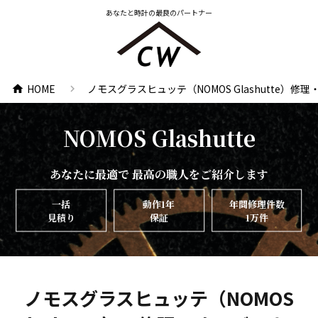
あなたと時計の最良のパートナー
HOME
ノモスグラスヒュッテ（NOMOS Glashutte）修
chevron_right
home
NOMOS Glashutte
あなたに最適で 最高の職人をご紹介します
一括
動作1年
年間修理件数
見積り
保証
1万件
ノモスグラスヒュッテ（NOMOS