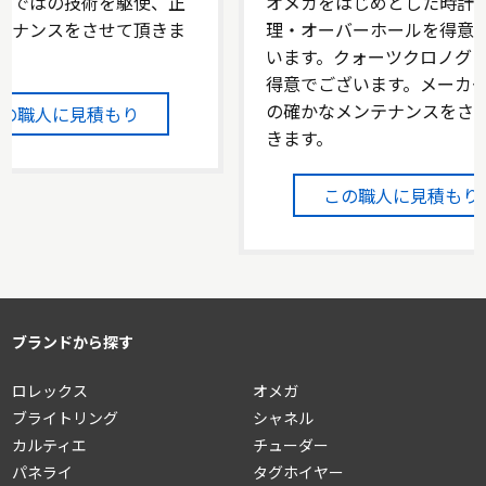
らではの技術を駆使、正
オメガをはじめとした時計
テナンスをさせて頂きま
理・オーバーホールを得意
います。クォーツクロノグ
得意でございます。メーカ
の確かなメンテナンスをさ
この職人に見積もり
きます。
この職人に見積もり
ブランドから探す
ロレックス
オメガ
ブライトリング
シャネル
カルティエ
チューダー
パネライ
タグホイヤー