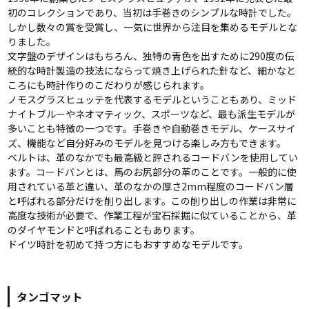
初のコレクションであり、当初は手巻きのシンプルな時計でした。
しかし数々の賞を受賞し、一気に世界から注目を集めるモデルとな
りました。
文字盤のデザインはもちろん、独特の青色を出すために290度の伝
統的な時計製造の技法にならって焼き上げられた針など、細かなと
ころにも時計作りのこだわりが感じられます。
ノモスグラスヒュッテを代表するモデルということもあり、ミッド
ナイトブルーやネオマティック、スポーツなど、最も派生モデルが
多いことも特徴の一つです。手巻きや自動巻きモデル、ケースサイ
ズ、機能など自分好みのモデルを見つける楽しみ方もできます。
ベルトは、革のなかでも最高級と評されるコードバンを使用してい
ます。コードバンとは、馬のお尻部分の革のことです。一般的に使
用されている革と違い、革のなかの厚さ2mm程度のコードバン層
と呼ばれる部分だけを削り出します。この削り出しの作業は非常に
高度な技術が必要で、作業工程が宝石採掘に似ていることから、革
のダイヤモンドと呼ばれることもあります。
ドイツ時計を初めて持つ方にもおすすめなモデルです。
タンゴマット