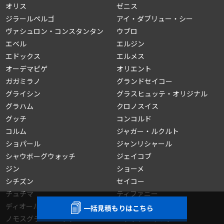
オリス
ゼニス
ジラールペルゴ
アイ・ダブリュー・シー
ヴァシュロン・コンスタンタン
ウブロ
エベル
エルジン
エドックス
エルメス
オーデマピゲ
オリエント
ガガミラノ
グランドセイコー
グライシン
グラスヒュッテ・オリジナル
グラハム
クロノスイス
グッチ
コンコルド
コルム
ジャガー・ルクルト
ショパール
ジャンリシャール
シャウボーグウォッチ
ジェイコブ
ジン
ショーメ
シチズン
セイコー
チュチマ
ティファニー
ディオール
ティソ
一括見積もりはこちら
ノモスグラスヒュッテ
パテックフィリップ