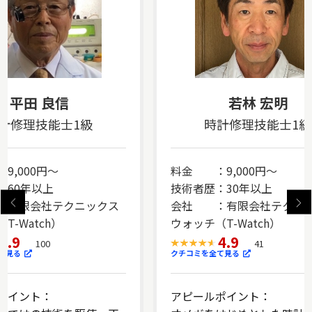
平田 良信
若林 宏明
計修理技能士1級
時計修理技能士1級
9,000円～
料金 ：9,000円～
：60年以上
技術者歴：30年以上
有限会社テクニックス
会社 ：有限会社テクニ
T-Watch）
ウォッチ（T-Watch）
4.9
4.9
100
41
て見る
クチコミを全て見る
ポイント：
アピールポイント：