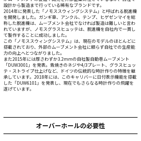
設計から製造まで行っている稀有なブランドです。
2014年に発表した「ノモススウィングシステム」と呼ばれる脱進機
を開発しました。ガンギ車、アンクル、テンプ、ヒゲゼンマイを総
称した脱進機は、ムーブメント会社でなければ製造は難しいと言わ
れていますが、ノモスグラスヒュッテは、脱進機を自社内で一貫し
て製作することに成功しました。
この「ノモススウィングシステム」は、現在のモデルのほとんどに
搭載されており、外部のムーブメント会社に頼らず自社での生産能
力の向上へとつながりました。
また2015年には厚さわずか3.2mmの自社製自動巻ムーブメント
「DUW3001」を発表。青焼きのネジや4/3プレート、グラスヒュッ
テ・ストライプ仕上げなど、ドイツの伝統的な時計作りの特徴を継
承しています。2018年には、このキャリバーに日付表示機能を搭載
した「DUW6101」を発表し、現在でもさらなる時計作りの飛躍を
遂げています。
オーバーホールの必要性