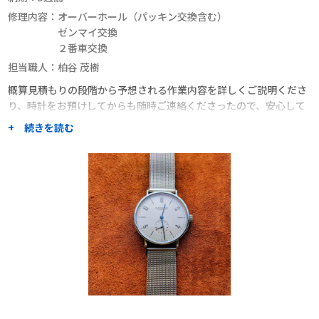
修理内容：
オーバーホール（パッキン交換含む）
ゼンマイ交換
２番車交換
担当職人：
柏谷 茂樹
概算見積もりの段階から予想される作業内容を詳しくご説明くださ
り、時計をお預けしてからも随時ご連絡くださったので、安心して
お任せできました。
+ 続きを読む
修理後に気になったことについて質問した際にも詳しくお答えいた
だきました。
総じてご説明が明解なので、大変頼もしく感じました。
複数の職人さんに一括見積もりを依頼できること、職人さんごとの
プロフィールや修理事例がよくわかることがよいと思い、利用しま
した。
また機会があれば、ぜひお願いしたいと思います。
職人からのコメント