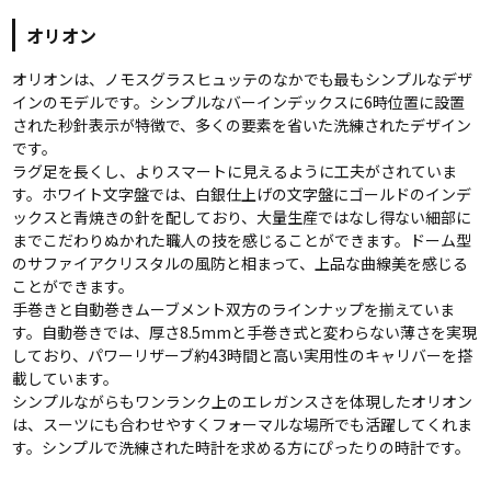
オリオン
オリオンは、ノモスグラスヒュッテのなかでも最もシンプルなデザ
インのモデルです。シンプルなバーインデックスに6時位置に設置
された秒針表示が特徴で、多くの要素を省いた洗練されたデザイン
です。
ラグ足を長くし、よりスマートに見えるように工夫がされていま
す。ホワイト文字盤では、白銀仕上げの文字盤にゴールドのインデ
ックスと青焼きの針を配しており、大量生産ではなし得ない細部に
までこだわりぬかれた職人の技を感じることができます。ドーム型
のサファイアクリスタルの風防と相まって、上品な曲線美を感じる
ことができます。
手巻きと自動巻きムーブメント双方のラインナップを揃えていま
す。自動巻きでは、厚さ8.5mmと手巻き式と変わらない薄さを実現
しており、パワーリザーブ約43時間と高い実用性のキャリバーを搭
載しています。
シンプルながらもワンランク上のエレガンスさを体現したオリオン
は、スーツにも合わせやすくフォーマルな場所でも活躍してくれま
す。シンプルで洗練された時計を求める方にぴったりの時計です。