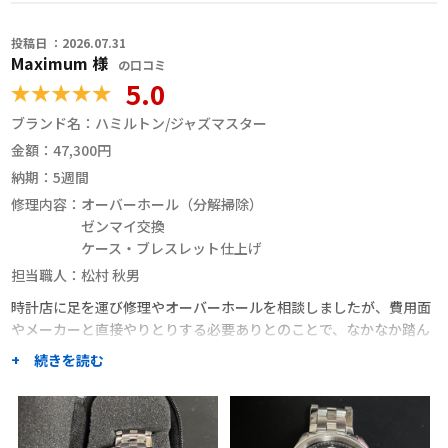
投稿日 ：2026.07.31
Maximum 様
の口コミ
5.0
ブランド名：
ハミルトン/ジャズマスター
金額：
47,300円
納期：
5週間
修理内容：
オーバーホール（分解掃除）
ゼンマイ交換
ケース・ブレスレット仕上げ
担当職人：
松村 秋男
時計店に足を運び修理やオーバーホールを相談しましたが、費用面
やメーカーと直接やりとりする必要ありとのことで、なかなか踏ん
切りがつかないままでしたが、ネット検索したところ
+ 続きを読む
Craftworkersさんにたどり着きました。
口コミでの評判も高く、見積もりや内容説明などのやり取りもレス
ポンスが良かったので、お願いすることにしました。発送用の梱包
資材の受領や時計の発送、代引きでの支払い含めてスムーズで特に