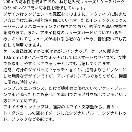
200mの防水性を備えており、ねじ込み式リューズとケースバック
の6つのネジで高い防水性を確保しています。
デザインはタンジェントの意匠をそのままに、アクティブに動きた
い方に向けた高い機能性を備えています。針とインデックスにはス
ーパールミノバコーティングが施されており、暗闇でも高い視認性
を誇ります。また、アホイ特有のリューズガードがついているた
め、ぶつけてもリューズが壊れる心配がないため、普段使いでも安
心して利用できます。
ケース直径は36mmと40mmがラインナップ。ケースの厚さが
10.6mmとダイバーズウォッチとしてはスマートなサイズで、女性
でも着用しやすくペアウォッチとしても活躍してくれます。
通常、時計のダイバーズウォッチと言うと、通常よりもガッシリと
した無骨なデザインですが、アホイはシンプルでありながら、機能
に優れた時計です。
シンプルでエレガンス、だけど機能面に優れていてアクティブシー
ンや雨が降ったときも安心して着用できる時計を探しているという
方におすすめです。
アホイのラインナップは、通常のホワイト文字盤から、夏のコー
ト・ダジュールの空をイメージしたシグナルブルー、シグナルレッ
ド、ブラックなど多彩です。